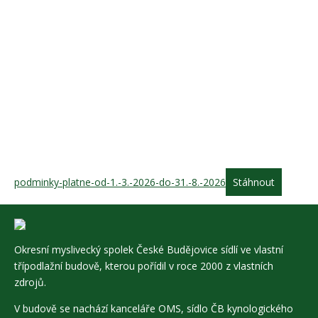
podminky-platne-od-1.-3.-2026-do-31.-8.-2026
Stáhnout
Okresní myslivecký spolek České Budějovice sídlí ve vlastní
třípodlažní budově, kterou pořídil v roce 2000 z vlastních
zdrojů.
V budově se nachází kanceláře OMS, sídlo ČB kynologického