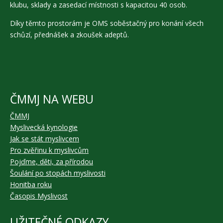
klubu, sklady a zasedací místnosti s kapacitou 40 osob.
Díky těmto prostorám je OMS soběstačný pro konání všech
schůzí, přednášek a zkoušek adeptů.
ČMMJ NA WEBU
ČMMJ
Myslivecká kynologie
Jak se stát myslivcem
Pro zvěřinu k myslivcům
Pojďme, děti, za přírodou
Šoulání po stopách myslivosti
Honitba roku
Časopis Myslivost
UŽITEČNÉ ODKAZY