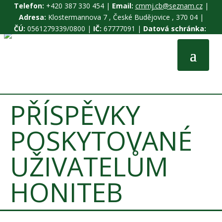
Telefon:
+420 387 330 454 |
Email:
cmmj.cb@seznam.cz
|
Adresa:
Klostermannova 7 , České Budějovice , 370 04 |
ČÚ:
0561279339/0800 |
IČ:
67777091 |
Datová schránka:
PŘÍSPĚVKY
POSKYTOVANÉ
UŽIVATELŮM
HONITEB