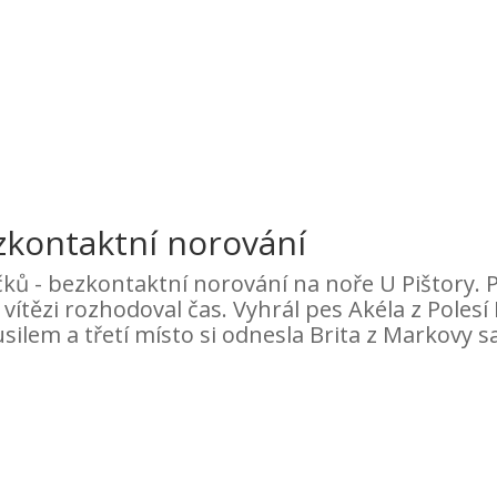
ezkontaktní norování
ů - bezkontaktní norování na noře U Pištory. Př
 vítězi rozhodoval čas. Vyhrál pes Akéla z Pol
silem a třetí místo si odnesla Brita z Markovy