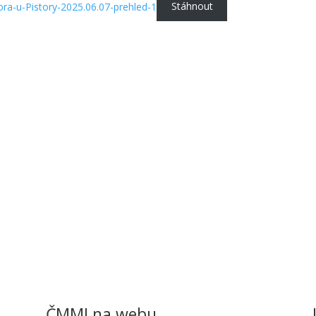
a-u-Pistory-2025.06.07-prehled-1
Stáhnout
ČMMJ na webu