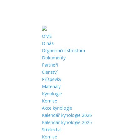
Telefon:
+420 387 330 454 |
Email:
cmmj.cb@seznam.cz
|
Adresa
OMS
O nás
Organizační struktura
Dokumenty
Partneři
Členství
Příspěvky
Materiály
Kynologie
Komise
Akce kynologie
Kalendář kynologie 2026
Kalendář kynologie 2025
Střelectví
Komise